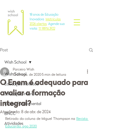
18 anos de Educação
Inovadora
.
Matrículas
2026 abertas
.
Agende sua
visita:
11 98916.3922
Post
Wish School
Parceiro Wish
Wish School
13 de ago. de 2020
5 min de leitura
O Enem é adequado para
Educação Holística
avaliar a formação
Educação Infantil
integral?
Ensino Fundamental
Atualizado:
8 de abr. de 2024
BNCC
Retirado da coluna de Miguel Thompson na 
Revista 
Atividades
Educação, ago 2020