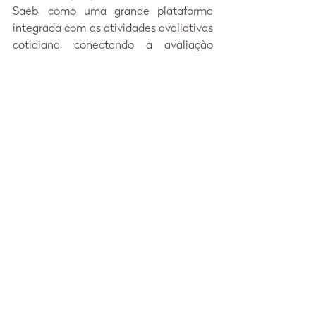
Saeb, como uma grande plataforma 
integrada com as atividades avaliativas 
cotidiana, conectando a avaliação 
formativa à institucional, como propõe 
o professor José Francisco Soares. 
Segundo o professor Chico, as 
avaliações educacionais só são 
legítimas se tiverem o compromisso 
com a formação integral dos 
estudantes.
Assim, é muito importante que se 
entenda que a BNCC e a Reforma do 
Ensino Médio apontam para um 
caminho de ampliação das intenções 
educacionais da escola e que devemos 
ficar atentos às formas de avaliação 
dessa integralidade, alterando 
maneiras de avaliar e que de fato 
diagnostiquem e influenciem todo 