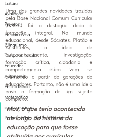
Leitura
Uma das grandes novidades trazidas 
Avaliação
pela Base Nacional Comum Curricular 
Projetos
(BNCC) foi o destaque dado à 
formação integral. No mundo 
Parceiro Wish
educacional, desde Sócrates, Platão e 
Bilinguismo
Aristóteles, a ideia de 
autoconhecimento, investigação, 
Tempo na escola
formação crítica, cidadania e 
Educador
comportamento ético vem se 
Autonomia
afirmando a partir de gerações de 
educadores. Portanto, não é uma ideia 
Ensino Médio
nova a formação de um sujeito 
Matemática
complexo.
socioemocional
Mas, o que teria acontecido 
ao longo da história da 
Podcast Wish - Pod Ser Diferente
educação para que fosse 
atribuída aos currículos 