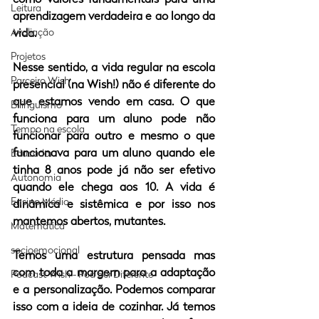
Leitura
aprendizagem verdadeira e ao longo da 
Avaliação
vida.
Projetos
Nesse sentido, a vida regular na escola 
Parceiro Wish
presencial (na Wish!) não é diferente do 
que estamos vendo em casa. O que 
Bilinguismo
funciona para um aluno pode não 
Tempo na escola
funcionar para outro e mesmo o que 
funcionava para um aluno quando ele 
Educador
tinha 8 anos pode já não ser efetivo 
Autonomia
quando ele chega aos 10. A vida é 
Ensino Médio
dinâmica e sistêmica e por isso nos 
mantemos abertos, mutantes.
Matemática
socioemocional
Temos uma estrutura pensada mas 
com toda a margem para a adaptação 
Podcast Wish - Pod Ser Diferente
e a personalização. Podemos comparar 
isso com a ideia de cozinhar. Já temos 