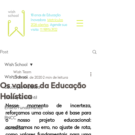
18 anos de Educação
Inovadora
.
Matrículas
2026 abertas
.
Agende sua
visita:
11 98916.3922
Post
Wish School
Wish Team
Wish School
23 de abr. de 2020
2 min de leitura
Os valores da Educação
Educação Holística
Holística
Educação Infantil
Nesse momento de incerteza, 
Ensino Fundamental
reforçamos uma coisa que é base para 
BNCC
o nosso projeto educacional: 
acreditamos no erro, no ajuste de rota, 
Atividades
como valores fundamentais para uma 