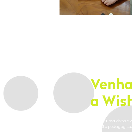
Venha
a Wish
Agende uma visita e v
proposta pedagógica.