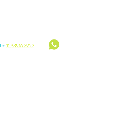
Visite a Wish
ta:
11 98916.3922