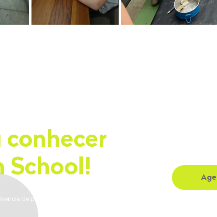
 conhecer
 School!
Agen
ivencie de perto nossa