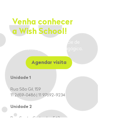
Venha conhecer
a Wish School!
Agende uma visita e vivencie de
perto nossa proposta pedagógica.
Agendar visita
Unidade 1
Rua São Gil, 159
11 2659-0486
|
11 97692-9234
Unidade 2
Rua Santa Gertrudes, 543
11 2091-7673
Tatuapé - São Paulo