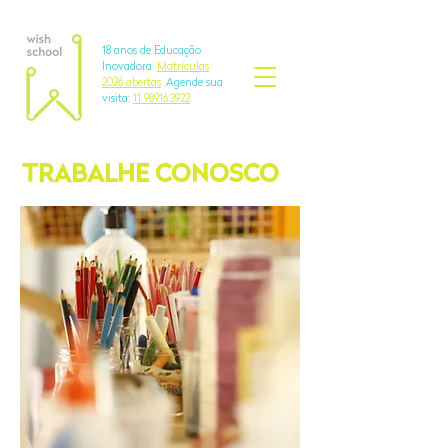
18 anos de Educação
Inovadora
.
Matrículas
2026 abertas
.
Agende sua
visita:
11 98916.3922
TRABALHE CONOSCO