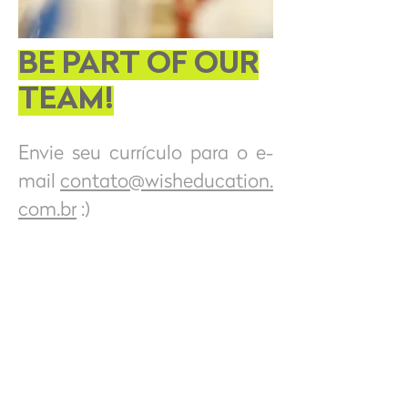
BE PART OF OUR
TEAM!
Envie seu currículo para o e-
mail
contato@wisheducation.
com.br
:)