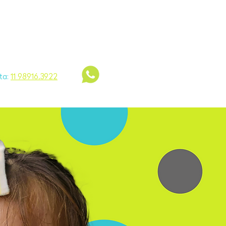
Visite a Wish
ta:
11 98916.3922