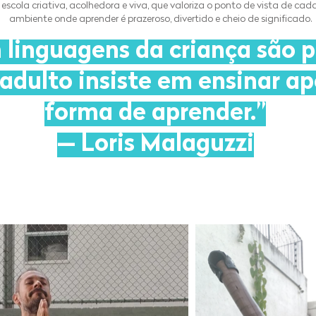
cola criativa, acolhedora e viva, que valoriza o ponto de vista de ca
ambiente onde aprender é prazeroso, divertido e cheio de significado.
 linguagens da criança são 
adulto insiste em ensinar a
forma de aprender.”
— Loris Malaguzzi