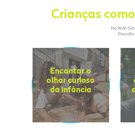
Crianças como
Na Wish Scho
Elas são
Encantar o
olhar curioso
da infância