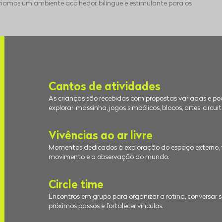
iamos um ambiente acolhedor, bilíngue e estimulante para os
Cantos de atividades
As crianças são recebidas com propostas variadas e po
explorar: massinha, jogos simbólicos, blocos, artes, circui
Vivências ao ar livre
Momentos dedicados à exploração do espaço externo, 
movimento e a observação do mundo.
Circle time
Encontros em grupo para organizar a rotina, conversar so
próximos passos e fortalecer vínculos.