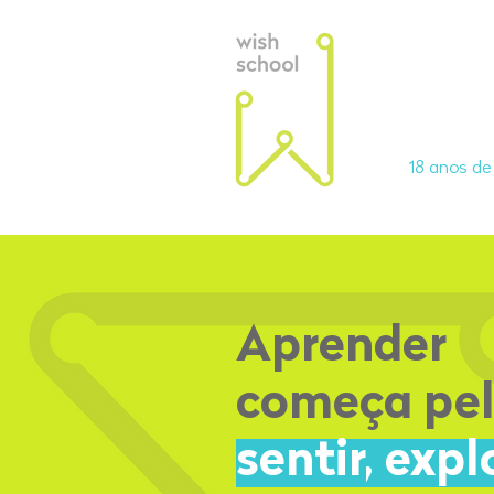
Ciclos
18 anos d
Aprender
começa pe
sentir, expl