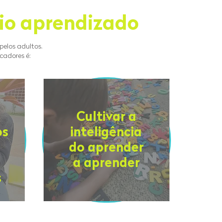
io aprendizado
pelos adultos.
cadores é:
Cultivar a
os
inteligência
do aprender
a aprender
s