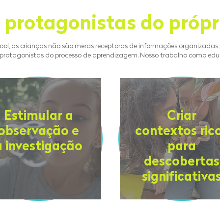
 protagonistas do própr
ol, as crianças não são meras receptoras de informações organizadas 
 protagonistas do processo de aprendizagem. Nosso trabalho como edu
Estimular a
Criar
observação e
contextos ric
a investigação
para
descobertas
significativa