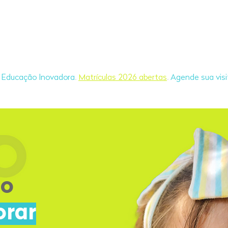
Educação Holística
A Escola
Blog
e Educação Inovadora
.
Matrículas 2026 abertas
.
Agende sua visi
lo
orar