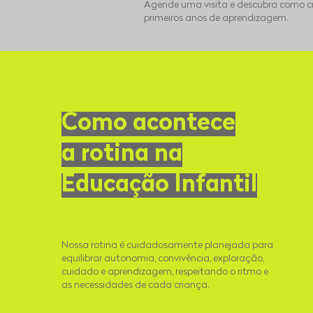
Agende uma visita e descubra como cr
primeiros anos de aprendizagem.
Como acontece
a rotina na
Educação Infantil
Nossa rotina é cuidadosamente planejada para
equilibrar autonomia, convivência, exploração,
cuidado e aprendizagem, respeitando o ritmo e
as necessidades de cada criança.