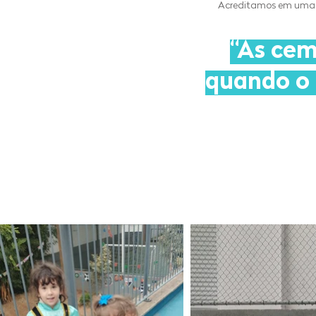
Acreditamos em uma es
“As cem
quando o 