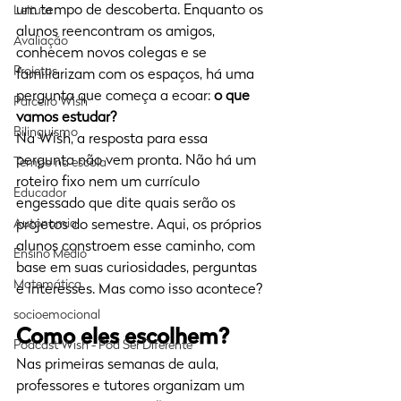
um tempo de descoberta. Enquanto os 
Leitura
alunos reencontram os amigos, 
Avaliação
conhecem novos colegas e se 
Projetos
familiarizam com os espaços, há uma 
pergunta que começa a ecoar: 
o que 
Parceiro Wish
vamos estudar?
Bilinguismo
Na Wish, a resposta para essa 
pergunta não vem pronta. Não há um 
Tempo na escola
roteiro fixo nem um currículo 
Educador
engessado que dite quais serão os 
Autonomia
projetos do semestre. Aqui, os próprios 
alunos constroem esse caminho, com 
Ensino Médio
base em suas curiosidades, perguntas 
Matemática
e interesses. Mas como isso acontece?
socioemocional
Como eles escolhem?
Podcast Wish - Pod Ser Diferente
Nas primeiras semanas de aula, 
professores e tutores organizam um 