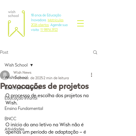
18 anos de Educação
Inovadora
.
Matrículas
2026 abertas
.
Agende sua
visita:
11 98916.3922
Post
Wish School
Wish News
Wish School
19 de mar. de 2025
2 min de leitura
Provocações de projetos
Educação Holística
O processo de escolha dos projetos na 
Educação Infantil
Wish.
Ensino Fundamental
BNCC
O início do ano letivo na Wish não é 
Atividades
apenas um período de adaptação – é 