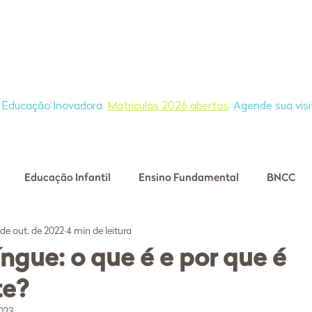
Educação Holística
A Escola
Blog
e Educação Inovadora
.
Matrículas 2026 abertas
.
Agende sua visi
Educação Infantil
Ensino Fundamental
BNCC
 de out. de 2022
4 min de leitura
jetos
Parceiro Wish
Bilinguismo
Tempo na escola
íngue: o que é e por que é
te?
Matemática
socioemocional
Podcast Wish - Pod S
2023