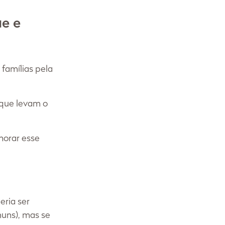
e e 
amílias pela 
que levam o 
orar esse 
eria ser 
uns), mas se 