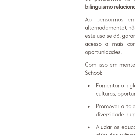
bilinguismo relaciona
Ao pensarmos em 
alternadamente), nã
este uso se dá, gar
acesso a mais con
oportunidades.
Com isso em mente, 
School:
Fomentar o Ing
culturas, oportun
Promover a toler
diversidade hu
Ajudar os educ