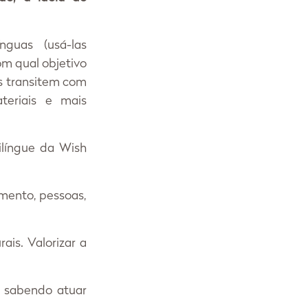
uas (usá-las 
m qual objetivo 
s transitem com 
eriais e mais 
língue da Wish 
ento, pessoas, 
is. Valorizar a 
 sabendo atuar 