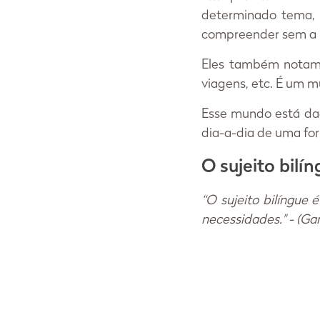
determinado tema, p
compreender sem a i
Eles também notam a
viagens, etc. É um m
Esse mundo está dado
dia-a-dia de uma for
O sujeito bilí
“O sujeito bilíngue 
necessidades." - (Gar