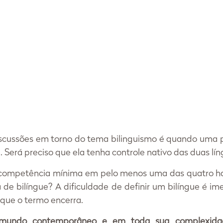
cussões em torno do tema bilinguismo é quando uma p
. Será preciso que ela tenha controle nativo das duas lí
competência mínima em pelo menos uma das quatro habi
de bilíngue? A dificuldade de definir um bilíngue é im
 que o termo encerra.
mundo contemporâneo e em toda sua complexidade