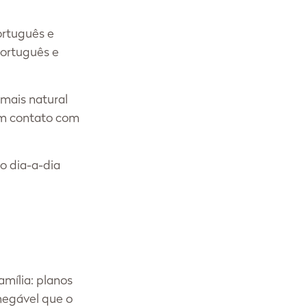
ortuguês e 
português e 
mais natural 
em contato com 
o dia-a-dia 
mília: planos 
negável que o 