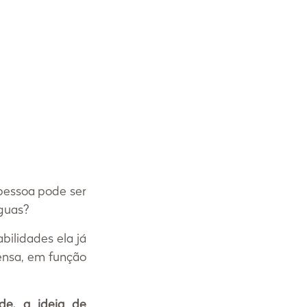
essoa pode ser 
nguas?
lidades ela já 
ensa, em função 
, a ideia de 