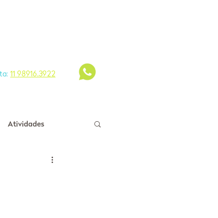
Visite a Wish
ta:
11 98916.3922
Atividades
Educador
er Diferente