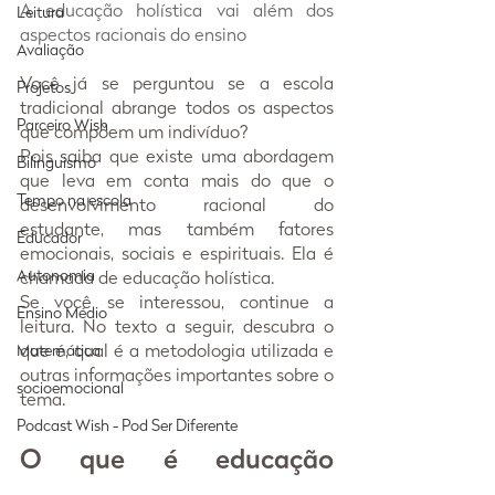
A educação holística vai além dos 
Leitura
aspectos racionais do ensino
Avaliação
Você já se perguntou se a escola 
Projetos
tradicional abrange todos os aspectos 
Parceiro Wish
que compõem um indivíduo?
Pois saiba que existe uma abordagem 
Bilinguismo
que leva em conta mais do que o 
Tempo na escola
desenvolvimento racional do 
estudante, mas também fatores 
Educador
emocionais, sociais e espirituais. Ela é 
Autonomia
chamada de educação holística.
Se você se interessou, continue a 
Ensino Médio
leitura. No texto a seguir, descubra o 
que é, qual é a metodologia utilizada e 
Matemática
outras informações importantes sobre o 
socioemocional
tema. 
Podcast Wish - Pod Ser Diferente
O que é educação 