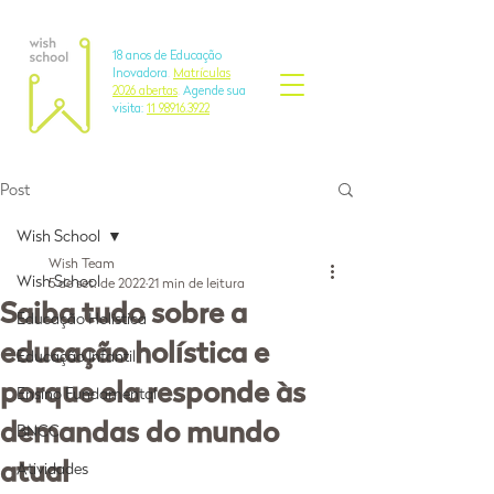
18 anos de Educação
Inovadora
.
Matrículas
2026 abertas
.
Agende sua
visita:
11 98916.3922
Post
Wish School
Wish Team
Wish School
5 de set. de 2022
21 min de leitura
Saiba tudo sobre a
Educação Holística
educação holística e
Educação Infantil
porque ela responde às
Ensino Fundamental
demandas do mundo
BNCC
atual
Atividades